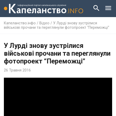
Капеланство.інфо
/
Відео
/
У Лурді знову зустрілися
військові прочани та переглянули фотопроект “Переможці”
У Лурді знову зустрілися
військові прочани та переглянули
фотопроект “Переможці”
26 Травня 2016