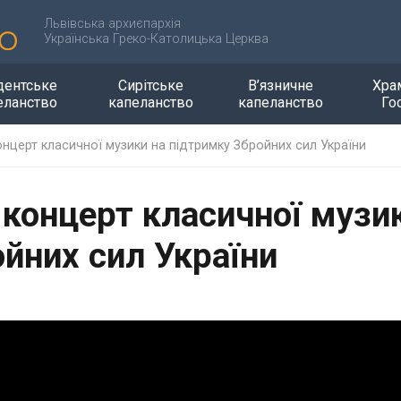
Львівська архиєпархія
Українська Греко-Католицька Церква
дентське
Сирітське
В’язничне
Хра
еланство
капеланство
капеланство
Го
онцерт класичної музики на підтримку Збройних сил України
 концерт класичної музи
йних сил України