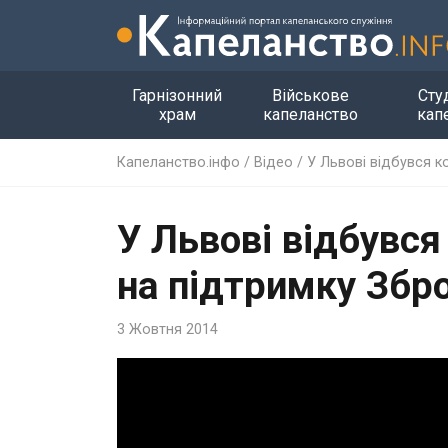
Гарнізонний
Військове
Сту
храм
капеланство
кап
Капеланство.інфо
/
Відео
/
У Львові відбувся к
У Львові відбувся
на підтримку Збро
3 Жовтня 2014