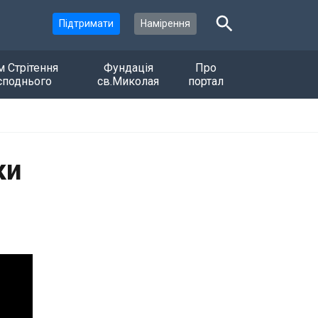
Підтримати
Намірення
м Стрітення
Фундація
Про
споднього
св.Миколая
портал
ки