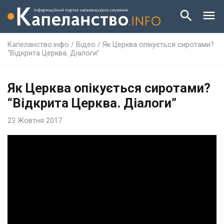
Капеланство.інфо
/
Відео
/
Як Церква опікується сиротами?
“Відкрита Церква. Діалоги”
Як Церква опікується сиротами?
“Відкрита Церква. Діалоги”
23 Жовтня 2017