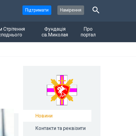
Підтримати
Намірення
м Стрітення
Фундація
Про
споднього
св.Миколая
портал
Новини
Контакти та реквізити