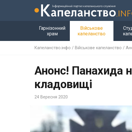
Гарнізонний
Військове
Сту
храм
капеланство
кап
Капеланство.інфо
/
Військове капеланство
/
Ан
Анонс! Панахида 
кладовищі
24 Вересня 2020