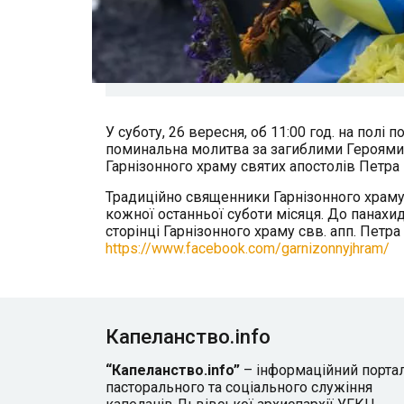
У суботу, 26 вересня, об 11:00 год. на по
поминальна молитва за загиблими Героями А
Гарнізонного храму святих апостолів Петра
Традиційно священники Гарнізонного храм
кожної останньої суботи місяця. До панах
сторінці Гарнізонного храму свв. апп. Петра 
https://www.facebook.com/garnizonnyjhram/
Капеланство.info
“Капеланство.info”
– інформаційний порта
пасторального та соціального служіння