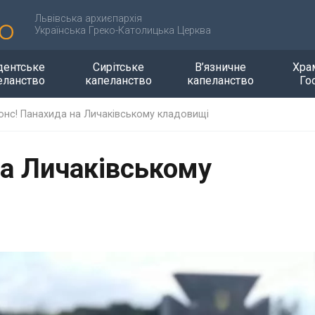
Львівська архиєпархія
Українська Греко-Католицька Церква
дентське
Сирітське
В’язничне
Хра
еланство
капеланство
капеланство
Го
онс! Панахида на Личаківському кладовищі
на Личаківському