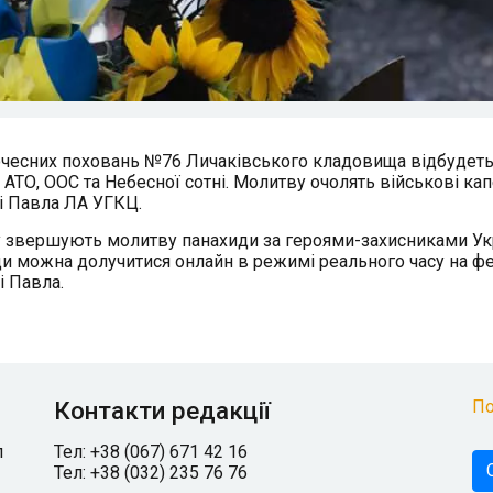
лі почесних поховань №76 Личаківського кладовища відбудет
ТО, ООС та Небесної сотні. Молитву очолять військові ка
 і Павла ЛА УГКЦ.
у звершують молитву панахиди за героями-захисниками Ук
иди можна долучитися онлайн в режимі реального часу на ф
і Павла.
Контакти редакції
По
л
Тел: +38 (067) 671 42 16
Тел: +38 (032) 235 76 76