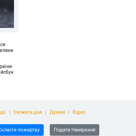
ься
пелани
раїни
ейсбук
дії
Сюжети дня
Думки
Відео
Скласти пожертву
Подати Намірення