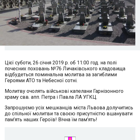
Цієї суботи, 26 січня 2019 р. об 11:00 год. на полі
почесних поховань №76 Личаківського кладовища
відбудеться поминальна молитва за загиблими
Героями АТО та Небесної сотні.
Молитву очолять військові капелани Гарнізонного
храму свв. апп. Петра і Павла ЛА УГКЦ.
Запрошуємо усіх мешканців міста Львова долучитись
до спільної молитви та своєю присутністю вшанувати
пам’ять наших Героїв! Вічна їм пам’ять!