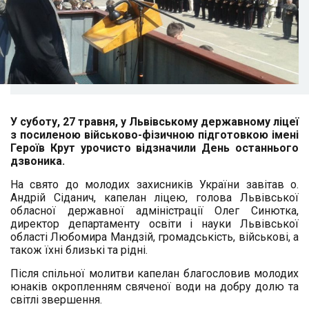
У суботу, 27 травня, у Львівському державному ліцеї
з посиленою військово-фізичною підготовкою імені
Героїв Крут урочисто відзначили День останнього
дзвоника.
На свято до молодих захисників України завітав о.
Андрій Сіданич, капелан ліцею, голова Львівської
обласної державної адміністрації Олег Синютка,
директор департаменту освіти і науки Львівської
області Любомира Мандзій, громадськість, військові, а
також їхні близькі та рідні.
Після спільної молитви капелан благословив молодих
юнаків окропленням свяченої води на добру долю та
світлі звершення.