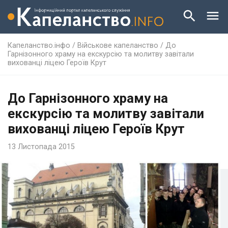
Капеланство.інфо
/
Військове капеланство
/
До
Гарнізонного храму на екскурсію та молитву завітали
вихованці ліцею Героїв Крут
До Гарнізонного храму на
екскурсію та молитву завітали
вихованці ліцею Героїв Крут
13 Листопада 2015