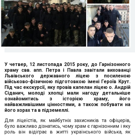
У четвер, 12 листопада 2015 року, до Гарнізонного
храму свв. апп. Петра і Павла завітали вихованці
Львівського державного ліцею з посиленою
військово-фізичною підготовкою імені Героїв Крут.
Під час екскурсії, яку провів капелан ліцею о. Андрій
Сіданич, молоді хлопці мали нагоду детальніше
ознайомитись з історією храму, його
найважливішими цінностями, а також побувати на
його хорах та в підземеллі.
Для ліцеїстів, як майбутніх захисників та офіцерів,
було важливо дізнатись, чому храм є гарнізонним і яку
роль він відіграє в житті українського війська, як