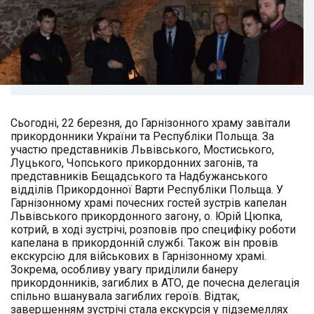
Сьогодні, 22 березня, до Гарнізонного храму завітали
прикордонники України та Республіки Польща. За
участю представників Львівського, Мостиського,
Луцького, Чопського прикордонних загонів, та
представників Бещадського та Надбужанського
відділів Прикордонної Варти Республіки Польща. У
Гарнізонному храмі почесних гостей зустрів капелан
Львівського прикордонного загону, о. Юрій Цюпка,
котрий, в ході зустрічі, розповів про специфіку роботи
капелана в прикордонній службі. Також він провів
екскурсію для військових в Гарнізонному храмі.
Зокрема, особливу увагу приділили банеру
прикордонників, загиблих в АТО, де почесна делегація
спільно вшанувала загиблих героїв. Відтак,
завершенням зустрічі стала екскурсія у підземеллях