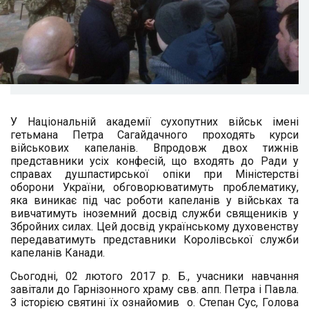
У Національній академії сухопутних військ імені
гетьмана Петра Сагайдачного проходять курси
військових капеланів. Впродовж двох тижнів
представники усіх конфесій, що входять до Ради у
справах душпастирської опіки при Міністерстві
оборони України, обговорюватимуть проблематику,
яка виникає під час роботи капеланів у військах та
вивчатимуть іноземний досвід служби священиків у
Збройних силах. Цей досвід українському духовенству
передаватимуть представники Королівської служби
капеланів Канади.
Сьогодні, 02 лютого 2017 р. Б., учасники навчання
завітали до Гарнізонного храму свв. апп. Петра і Павла.
З історією святині їх о
знайомив о. Степан Сус, Голова