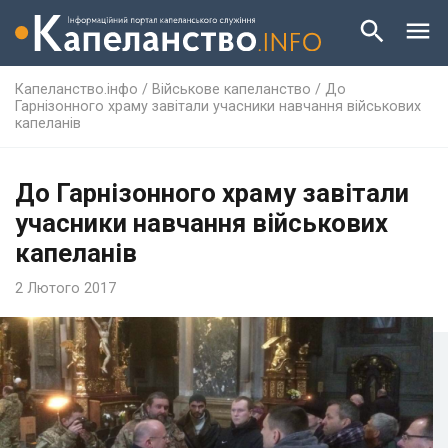
Капеланство.інфо
/
Військове капеланство
/
До
Гарнізонного храму завітали учасники навчання військових
капеланів
До Гарнізонного храму завітали
учасники навчання військових
капеланів
2 Лютого 2017