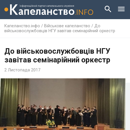
Капеланство.інфо
/
Військове капеланство
/
До
військовослужбовців НГУ завітав семінарійний оркестр
До військовослужбовців НГУ
завітав семінарійний оркестр
2 Листопада 2017