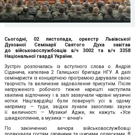
Сьогодні, 02 листопада, оркестр Львівської
Духовної Семінарії Святого Духа завітав
до військовослужбовців в/ч 3002 та в/ч 3358
Національної гвардії України.
Зустріч розпочалась із вступного слова о. Андрія
Сіданича, капелана 2 Галицької бригади НГУ. А далі
семінаристи із концертною програмою дарували свою
творчість та величезне задоволення присутнім. Після
напруженого робочого тижня нарешті наступила
хвилина відпочинку і в залі зазвучали чарівні музичні
нотки. Нацгвардійці були повернуті усі в одому
напрямку — туди, звідки лунали захопливі звуки
її величності — Музики! Адже, як кажуть: «Усе
швидкоплинне, а музика — вічна!»
По закінченню вечора військовослужбовці
подякували гостям гарячими та щирими оплесками. В