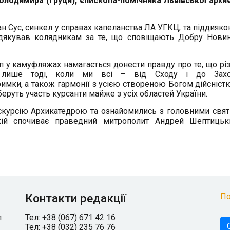
лодимира (Груци), єпископа-помічника Львівської архиє
н Сус, синкел у справах капеланства ЛА УГКЦ, та піддияко
одякував колядникам за те, що сповіщають Добру Нови
 у камуфляжах намагається донести правду про те, що рі
ю лише тоді, коли ми всі – від Сходу і до Зах
имки, а також гармонії з усією створеною Богом дійсністю
беруть участь курсанти майже з усіх областей України.
скурсію Архикатедрою та ознайомились з головними свя
якій спочиває праведний митрополит Андрей Шептицьк
Контакти редакції
По
л
Тел: +38 (067) 671 42 16
Тел: +38 (032) 235 76 76