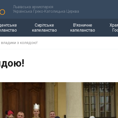
Львівська архиєпархія
Українська Греко-Католицька Церква
дентське
Сирітське
В’язничне
Хра
еланство
капеланство
капеланство
Го
 владики з колядою!
ядою!