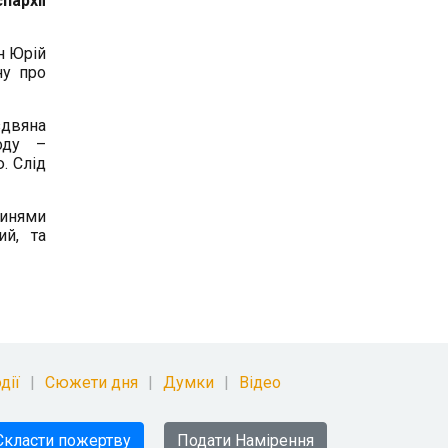
пархії
н Юрій
ну про
здвяна
оду –
. Слід
тинями
ий, та
дії
Сюжети дня
Думки
Відео
Скласти пожертву
Подати Намірення