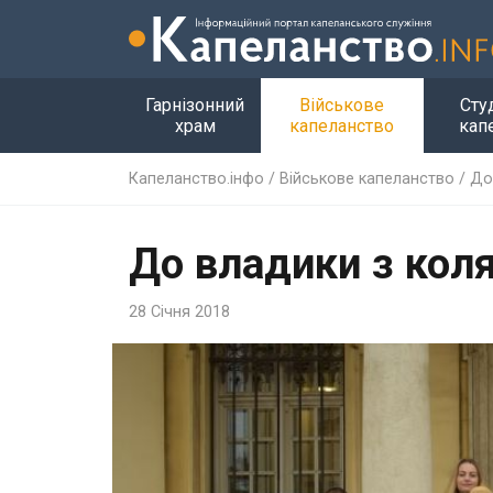
Гарнізонний
Військове
Сту
храм
капеланство
кап
Капеланство.інфо
/
Військове капеланство
/
До
До владики з кол
28 Січня 2018