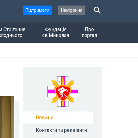
Підтримати
Намірення
м Стрітення
Фундація
Про
споднього
св.Миколая
портал
Новини
Контакти та реквізити