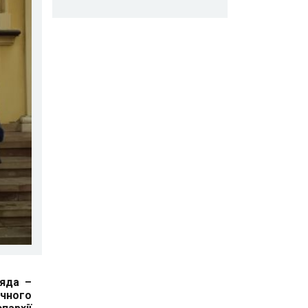
ляда –
ачного