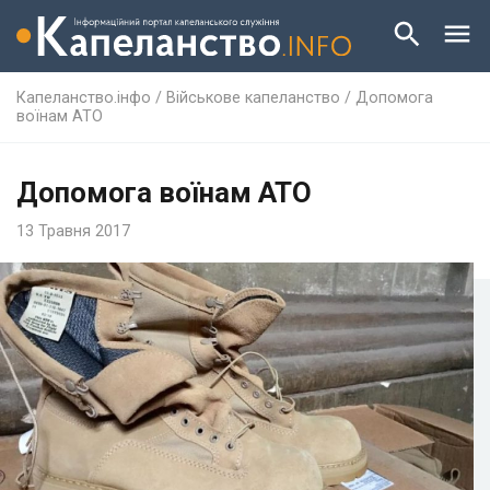
Капеланство.інфо
/
Військове капеланство
/
Допомога
воїнам АТО
Допомога воїнам АТО
13 Травня 2017