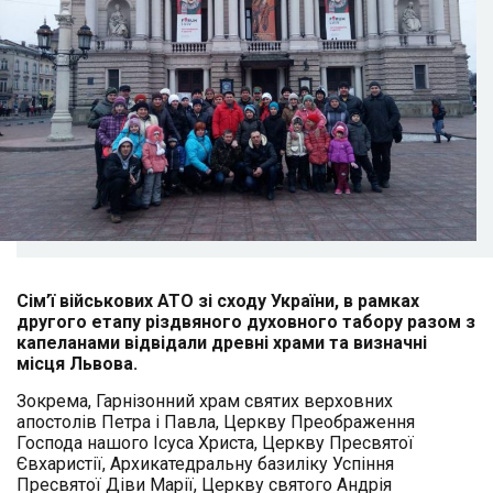
Сім’ї військових АТО зі сходу України, в рамках
другого етапу різдвяного духовного табору разом з
капеланами відвідали древні храми та визначні
місця Львова.
Зокрема, Гарнізонний храм святих верховних
апостолів Петра і Павла, Церкву Преображення
Господа нашого Ісуса Христа, Церкву Пресвятої
Євхаристії, Архикатедральну базиліку Успіння
Пресвятої Діви Марії, Церкву святого Андрія