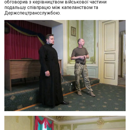
обговорив з керівництвом військової частини
подальшу співпрацю між капеланством та
Держспецтрансслужбою.