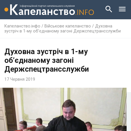
Капеланство.інфо
/
Військове капеланство
/
Духовна
зустріч в 1-му об’єднаному загоні Держспецтрансслужби
Духовна зустріч в 1-му
об’єднаному загоні
Держспецтрансслужби
17 Червня 2019