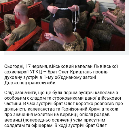
Сьогодні, 17 червня, військовий капелан Львівської
архиєпархії УГКЦ — брат Олег Кришталь провів
духовну зустріч в 1-му об’єднаному загоні
Держспецтрансслужби.
Слід зазначити, що це була перша зустріч капелана з
особовим складом та строковиками даної військової
частини. В часі зустрічі брат Олег коротко розповів про
діяльність капеланства та Гарнізонний Храм, а також
про значення молитви на вервиці, опісля роздав
вервиці (попередньо освячені) усім присутнім
солдатам та офіцерам. В ході зустрічі брат Олег