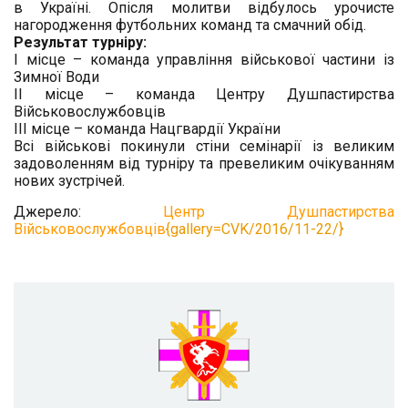
в Україні. Опісля молитви відбулось урочисте
нагородження футбольних команд та смачний обід.
Результат турніру:
Ι місце – команда управління військової частини із
Зимної Води
ΙΙ місце – команда Центру Душпастирства
Військовослужбовців
ΙΙΙ місце – команда Нацгвардії України
Всі військові покинули стіни семінарії із великим
задоволенням від турніру та превеликим очікуванням
нових зустрічей.
Джерело:
Центр Душпастирства
Військовослужбовців
{gallery=CVK/2016/11-22/}