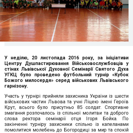
У неділю, 20 листопада 2016 року, за ініціативи
Центру Душпастирювання Військовослужбовців у
стінах Львівської Духовної Семінарії Святого Духа
УГКЦ було проведено футбольний турнір «Кубок
Божого милосердя» серед військових Львівського
гарнізону.
Участь у турнірі прийняли захисника України із шести
військових частин Львова та учні Ліцею імені Героїв
Крут, всього було присутньо 85 солдат. Спортивне
змагання розпочалось із спільної молитви та доброго
слова ректора семінарії отця Ігоря Бойка. По
закінченні турніру захисники спільно із капеланами
помолитися молебень до Богородиці за мир та спокій