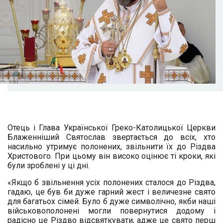
Отець і Глава Української Греко-Католицької Церкви
Блаженніший Святослав звертається до всіх, хто
насильно утримує полонених, звільнити їх до Різдва
Христового. При цьому він високо оцінює ті кроки, які
були зроблені у ці дні.
«Якщо б звільнення усіх полонених сталося до Різдва,
гадаю, це був би дуже гарний жест і величезне свято
для багатьох сімей. Було б дуже символічно, якби наші
військовополонені могли повернутися додому і
радісно це Різдво відсвяткувати, адже це свято перш