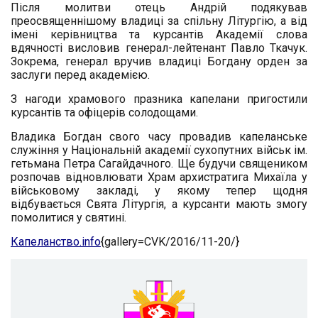
Після молитви отець Андрій подякував
преосвященнішому владиці за спільну Літургію, а від
імені керівництва та курсантів Академії слова
вдячності висловив генерал-лейтенант Павло Ткачук.
Зокрема,
генерал вручив владиці Богдану
орден за
заслуги перед академією.
З нагоди храмового празника капелани пригостили
курсантів та офіцерів солодощами.
Владика Богдан свого часу провадив капеланське
служіння у Національній академії сухопутних військ ім.
гетьмана Петра Сагайдачного. Ще будучи священиком
розпочав відновлювати Храм архистратига Михаїла у
військовому закладі, у якому тепер щодня
відбувається Свята Літургія, а курсанти мають змогу
помолитися у святині.
Капеланство.info
{gallery=CVK/2016/11-20/}