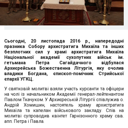
Сьогодні, 20 листопада 2016 р., напередодні
празника Собору архистратига Михаїла та інших
безплотних сил у храмі архистратига Михаїла
Національної академії сухопутних військ ім.
гетьмана Петра Сагайдачного відбулася
Архиєрейська Божественна Літургія, яку очолив
владики Богдана, єпископ-помічник Стрийської
єпархії УГКЦ.
У святковій молитві взяли участь курсанти та офіцери
на чолі із начальником Академії генерал-лейтенантом
Павлом Ткачуком. У Архиєреській Літургії співлужив
о.
Андрій Хомишин, настоятель храму архистратига
Михаїла та капелан військового закладу. Спів на
молитві супроводив квінтет Гарнізонного храму свв.
апп. Петра і Павла.