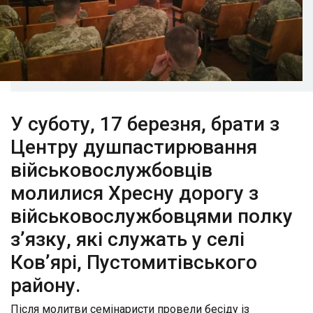
У суботу, 17 березня, брати з
Центру душпастирювання
військовослужбовців
молилися Хресну дорогу з
військовослужбовцями полку
з’язку, які служать у селі
Ков’ярі, Пустомитівського
району.
Після молитви семінаристи провели бесіду із