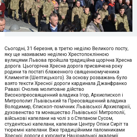
Сьогодні, 31 березня, в третю неділю Великого посту,
яку ще називаємо неділею Хрестопоклінною
вулицями Львова пройшла традиційна щорічна Хресна
дорога. Цьогорічна Хресна дорога присвячена року
родини та постаті блаженного священномученика
Климентія (Шептицького). За основу розважань було
взято тексти Хресної дороги кардинала Джанфранко
Равазі. Очолив молитовне дійство
Високопреосвященний владика Ігор, Архиєпископ і
Митрополит Львівський та Преосвященний владика
Володимир, Єпископ-помічник Львівської Архиєпархії,
духовенство та монашество Львівської Митрополії,
військові капелани на чолі з о.Степаном Сусом,
студентські капелани, капелани Центру Опіки Сиріт та
тюремні капелани. Вже традиційними паломниками
Хресної дороги є курсанти Національної академії