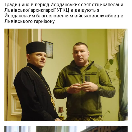
Традиційно в період Йорданських свят отці-капелани
Львівської архиєпархії УГКЦ відвідують з
Йорданським благословенням військовослужбовців
Львівського гарнізону.