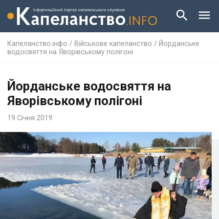
Капеланство.інфо
/
Військове капеланство
/
Йорданське
водосвяття на Яворівському полігоні
Йорданське водосвяття на
Яворівському полігоні
19 Січня 2019