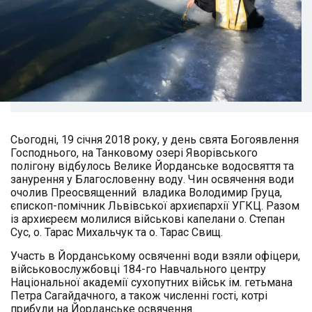
Сьогодні, 19 січня 2018 року, у день свята Богоявлення
Господнього, на Танковому озері Яворівського
полігону відбулось Велике Йорданське водосвяття та
занурення у Благословенну воду. Чин освячення води
очолив Преосвященний владика Володимир Груца,
єпископ-помічник Львівської архиєпархії УГКЦ. Разом
із архиєреєм молилися військові капелани о. Степан
Сус, о. Тарас Михальчук та о. Тарас Свищ.
Участь в Йорданському освяченні води взяли офіцери,
військовослужбовці 184-го Навчального центру
Національної академії сухопутних військ ім. гетьмана
Петра Сагайдачного, а також численні гості, котрі
прибули на Йорданське освячення.