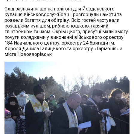
Слід зазначити, що на полігоні для Йорданського
купання військовослужбовці розгорнули намети та
розвели багаття для обігріву. Всіх гостей частували
козацьким кулішем, рибною юшкою, гарячий
глінтвейном та чаєм. Окрім цього, присутні мали змогу
почути колядками у виконанні військового оркестру
184 Навчального центру, оркестру 24 бригади ім.
Короля Данила Галицького та оркестру «Гармонія» з
міста Новояворівськ.