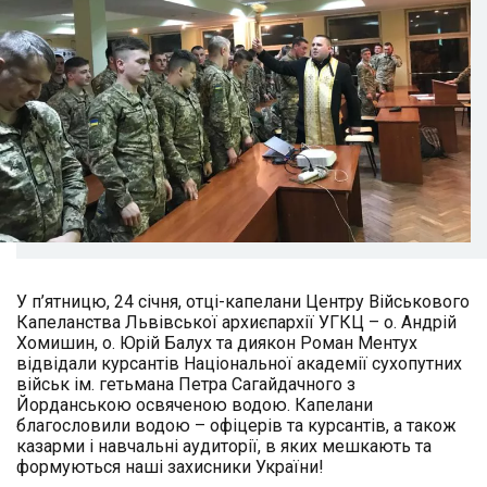
У п’ятницю, 24 січня, отці-капелани Центру Військового
Капеланства Львівської архиєпархії УГКЦ – о. Андрій
Хомишин, о. Юрій Балух та диякон Роман Ментух
відвідали курсантів Національної академії сухопутних
військ ім. гетьмана Петра Сагайдачного з
Йорданською освяченою водою. Капелани
благословили водою – офіцерів та курсантів, а також
казарми і навчальні аудиторії, в яких мешкають та
формуються наші захисники України!