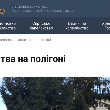
Львівська архиєпархія
Українська Греко-Католицька Церква
дентське
Сирітське
В’язничне
Хра
еланство
капеланство
капеланство
Го
пеланська молитва на полігоні
ва на полігоні