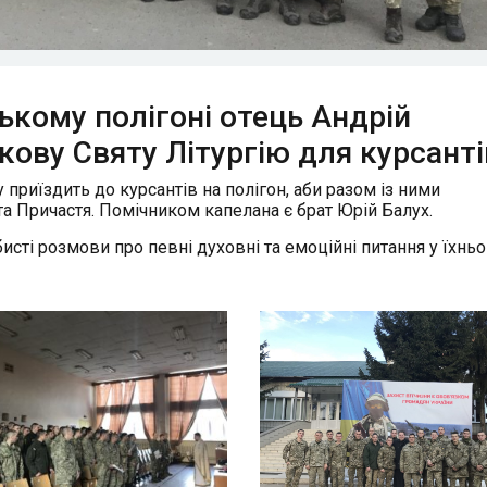
ькому полігоні отець Андрій
ову Святу Літургію для курсанті
приїздить до курсантів на полігон, аби разом із ними
та Причастя. Помічником капелана є брат Юрій Балух.
исті розмови про певні духовні та емоційні питання у їхнь