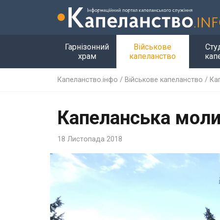
Гарнізонний
Військове
Сту
храм
капеланство
кап
Капеланство.інфо
/
Військове капеланство
/
Ка
Капеланська молит
18 Листопада 2018