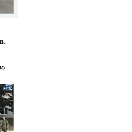
в.
ому