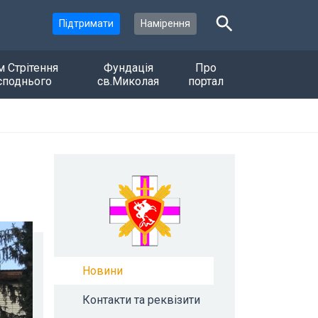
Підтримати
Намірення
м Стрітення
Фундація
Про
споднього
св.Миколая
портал
Новини
Контакти та реквізити