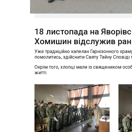
18 листопада на Яворівс
Хомишин відслужив ранк
Уже традиційно капелан Гарнізонного храму 
помолитись, здійснити Святу Тайну Сповіді 
Окрім того, хлопці мали із священиком особ
житті.