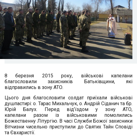
8 березня 2015 року, військові капелани
благословили захисників Батьківщини, які
відправились в зону АТО.
Цього дня благословити солдат приїхали військові
душпастирі: о. Тарас Михальчук, о. Андрій Сіданич та бр.
Юрій Балух. Перед від’їздом у зону АТО,
капелани разом із військовими помолились
Божественну Літургію. В часі Служби Божої захисники
Вітчизни чисельно приступили до Святих Тайн Сповіді
та Євхаристії.