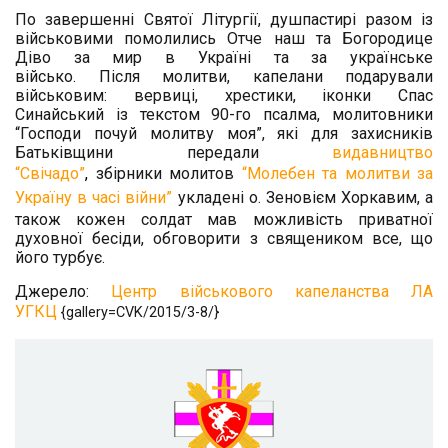
По завершенні Святої Літургії, душпастирі разом із
військовими помолились Отче наш та Богородице
Діво за мир в Україні та за українське
військо. Після молитви, капелани подарували
військовим: вервиці, хрестики, іконки Спас
Синайський із текстом 90-го псалма, молитовники
“Господи почуй молитву моя”, які для захисників
Батьківщини передали
видавництво
“Свічадо”
,
збірники молитов
“Молебен та молитви за
Україну в часі війни”
укладені о. Зеновієм Хоркавим, а
також кожен солдат мав можливість приватної
духовної бесіди, обговорити з священиком все, що
його турбує.
Джерело:
Центр військового капеланства ЛА
УГКЦ
{gallery=CVK/2015/3-8/}