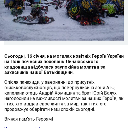
Сьогодні, 16 січня, на могилах новітніх Героїв України
на Полі почесних поховань Личаківського
кладовища відбулася заупокійна молитва за
захисників нашої Батьківщини.
Опісля панахиди, у зверненні до присутніх
військовослужбовців, що повернулись із зони АТО,
капелани отець Андрій Хомишин та брат Юрій Балух
наголосили на важливості молитви за наших Героїв, як
і тих, хто віддав своє життя за мир, так і тих, хто
продовжує оберігати наш спокій сьогодні.
Вічная пам’ять Героям!