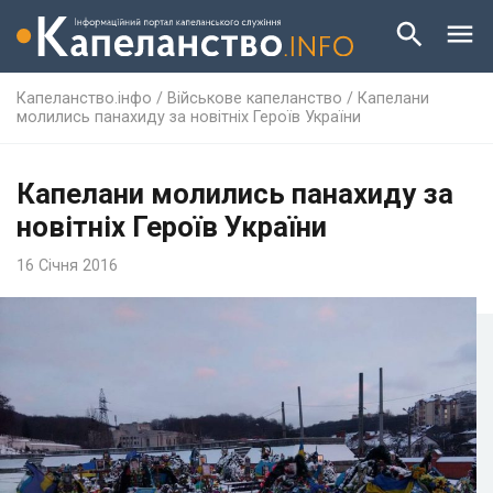
Капеланство.інфо
/
Військове капеланство
/
Капелани
молились панахиду за новітніх Героїв України
Капелани молились панахиду за
новітніх Героїв України
16 Січня 2016