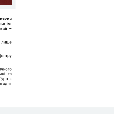
диякон
ьк ім.
квії –
е лише
Центру
ачного
чні та
Гурток
годні.