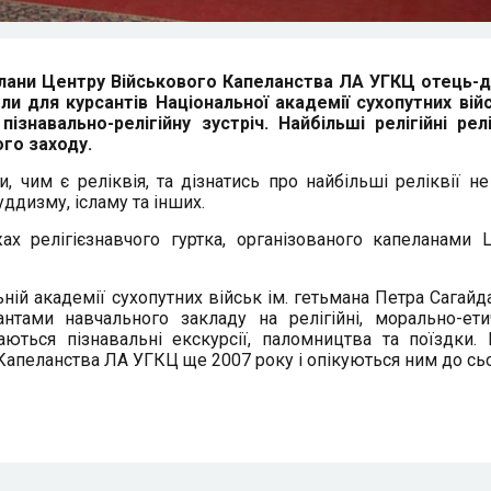
пелани Центру Військового Капеланства ЛА УГКЦ отець-
ели для курсантів
Національної академії сухопутних війс
знавально-релігійну зустріч. Найбільші релігійні релі
го заходу.
, чим є реліквія, та дізнатись про найбільші реліквії н
уддизму, ісламу та інших.
х релігієзнавчого гуртка, організованого капеланами 
ьній академії сухопутних військ ім. гетьмана Петра Сагайд
антами навчального закладу на релігійні, морально-ети
аються пізнавальні екскурсії, паломництва та поїздки. 
Капеланства ЛА УГКЦ ще 2007 року і опікуються ним до сьо