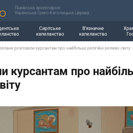
Львівська архиєпархія
Українська Греко-Католицька Церква
дентське
Сирітське
В’язничне
Хра
еланство
капеланство
капеланство
Го
елани розповіли курсантам про найбільші релігійні реліквії світу
ли курсантам про найбіл
світу