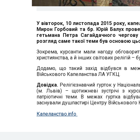
У вівторок, 10 листопада 2015 року, ка
Мирон Горбовий та бр. Юрій Балух пров
гетьмана Петра Сагайдачного чергову пі
розгляд саме такої теми був основою цьо
Зокрема, курсанти мали нагоду обговорити
християнства, а й інших світових релігій – б
Додамо, що такий захід відбувся в межа
Військового Капеланства ЛА УГКЦ.
Довідка.
Релігієзнавчий гурток у Націонал
(м. Львів) – щотижневі зустрічі з курс
патріотичні теми. В межах гуртка відбув
заснували душпастирі Центру Військового 
Капеланство.info