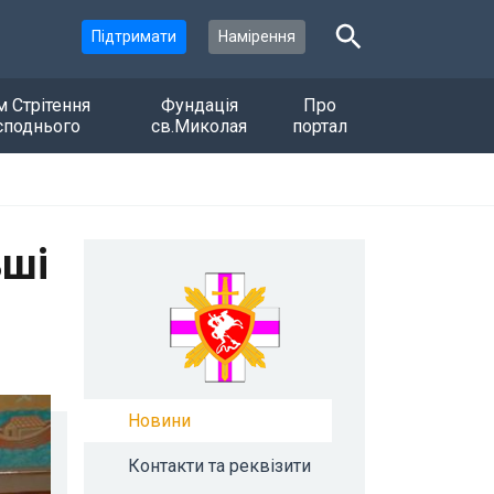
Підтримати
Намірення
м Стрітення
Фундація
Про
споднього
св.Миколая
портал
ьші
Новини
Контакти та реквізити