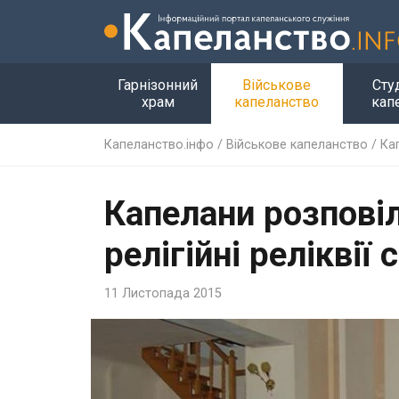
Гарнізонний
Військове
Сту
храм
капеланство
кап
Капеланство.інфо
/
Військове капеланство
/
Кап
Капелани розпові
релігійні реліквії 
11 Листопада 2015