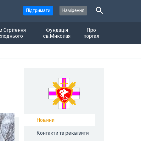
Підтримати
Намірення
м Стрітення
Фундація
Про
споднього
св.Миколая
портал
Новини
Контакти та реквізити