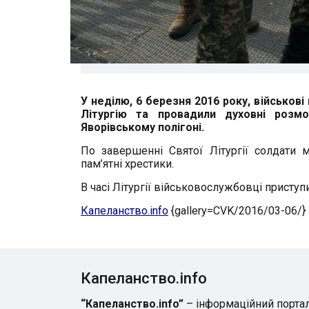
У неділю, 6 березня 2016 року, військов
Літургію та провадили духовні розм
Яворівському полігоні.
По завершенні Святої Літургії солдати 
пам’ятні хрестики.
В часі Літургії військовослужбовці приступ
Капеланство.info
{gallery=CVK/2016/03-06/}
Капеланство.info
“Капеланство.info”
– інформаційний порта