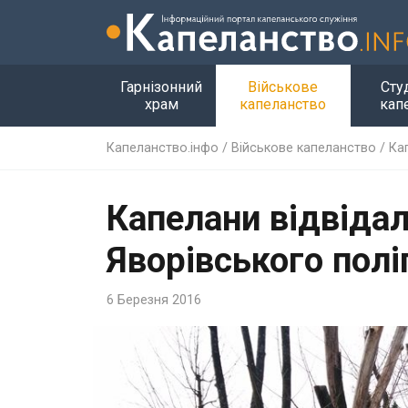
Гарнізонний
Військове
Сту
храм
капеланство
кап
Капеланство.інфо
/
Військове капеланство
/
Ка
Капелани відвідал
Яворівського полі
6 Березня 2016