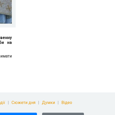
твенну
би на
римати
дії
Сюжети дня
Думки
Відео