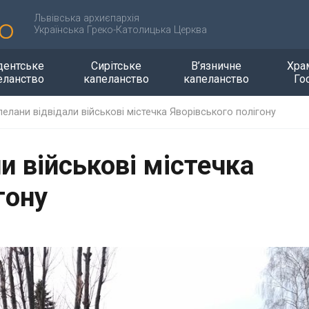
Львівська архиєпархія
Українська Греко-Католицька Церква
дентське
Сирітське
В’язничне
Хра
еланство
капеланство
капеланство
Го
пелани відвідали військові містечка Яворівського полігону
и військові містечка
гону