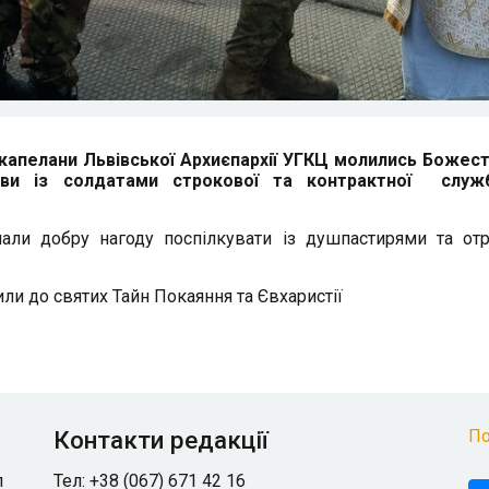
і капелани Львівської Архиєпархії УГКЦ молились Божес
ови із солдатами строкової та контрактної служ
мали добру нагоду поспілкувати із душпастирями та от
или до святих Тайн Покаяння та Євхаристії
Контакти редакції
По
л
Тел: +38 (067) 671 42 16