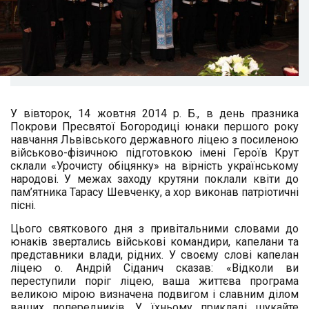
У вівторок, 14 жовтня 2014 р. Б., в день празника
Покрови Пресвятої Богородиці юнаки першого року
навчання Львівського державного ліцею з посиленою
військово-фізичною підготовкою імені Героїв Крут
склали «Урочисту обіцянку» на вірність українському
народові. У межах заходу крутяни поклали квіти до
пам’ятника Тарасу Шевченку, а хор виконав патріотичні
пісні.
Цього святкового дня з привітальними словами до
юнаків звертались військові командири, капелани та
представники влади, рідних. У своєму слові капелан
ліцею о. Андрій Сіданич сказав: «Відколи ви
переступили поріг ліцею, ваша життєва програма
великою мірою визначена подвигом і славним ділом
ваших попередників. У їхньому прикладі шукайте