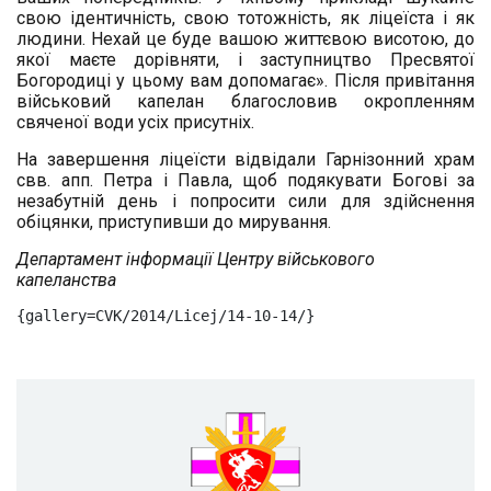
свою ідентичність, свою тотожність, як ліцеїста і як
людини. Нехай це буде вашою життєвою висотою, до
якої маєте дорівняти, і заступництво Пресвятої
Богородиці у цьому вам допомагає». Після привітання
військовий капелан благословив окропленням
свяченої води усіх присутніх.
На завершення ліцеїсти відвідали Гарнізонний храм
свв. апп. Петра і Павла, щоб подякувати Богові за
незабутній день і попросити сили для здійснення
обіцянки, приступивши до мирування.
Департамент інформації Центру військового
капеланства
{gallery=CVK/2014/Licej/14-10-14/}