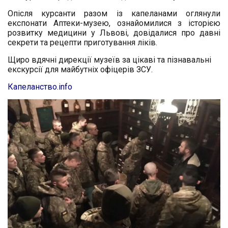
Опісля курсанти разом із капеланами оглянули
експонати Аптеки-музею, ознайомилися з історією
розвитку медицини у Львові, довідалися про давні
секрети та рецепти приготування ліків.
Щиро вдячні дирекції музеїв за цікаві та пізнавальні
екскурсії для майбутніх офіцерів ЗСУ.
Капеланство.info