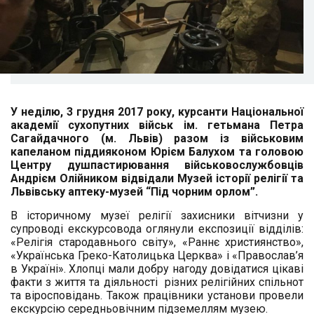
У неділю, 3 грудня 2017 року, курсанти Національної
академії сухопутних військ ім. гетьмана Петра
Сагайдачного (м. Львів) разом із військовим
капеланом
піддияконом Юрієм Балухом та головою
Центру
душпастирювання військовослужбовців
Андрієм Олійником
відвідали Музей історії релігії та
Львівську аптеку-музей “Під чорним орлом”.
В історичному музеї релігії захисники вітчизни у
супроводі екскурсовода оглянули експозиції відділів:
«Релігія стародавнього світу», «Раннє християнство»,
«Українська Греко-Католицька Церква» і «Православ’я
в Україні». Хлопці мали добру нагоду довідатися цікаві
факти з життя та діяльності різних релігійних спільнот
та віросповідань. Також працівники установи провели
екскурсію середньовічним підземеллям музею.