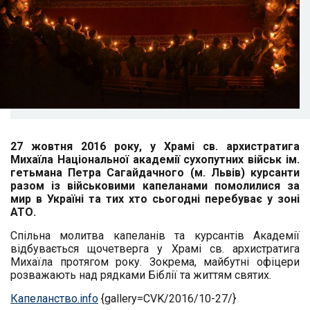
27 жовтня 2016 року, у Храмі св. архистратига
Михаїла Національної академії сухопутних військ ім.
гетьмана Петра Сагайдачного (м. Львів) курсанти
разом із військовими капеланами помолилися за
мир в Україні та тих хто сьогодні перебуває у зоні
АТО.
Спільна молитва капеланів та курсантів Академії
відбувається щочетверга у Храмі св. архистратига
Михаїла протягом року. Зокрема, майбутні офіцери
розважають над рядками Біблії та життям святих.
Капеланство.info
{gallery=CVK/2016/10-27/}