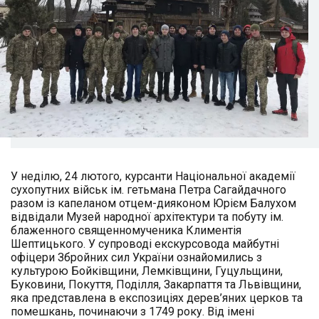
У неділю, 24 лютого, курсанти Національної академії
сухопутних військ ім. гетьмана Петра Сагайдачного
разом із капеланом отцем-дияконом Юрієм Балухом
відвідали Музей народної архітектури та побуту ім.
блаженного священномученика Климентія
Шептицького. У супроводі екскурсовода майбутні
офіцери Збройних сил України ознайомились з
культурою Бойківщини, Лемківщини, Гуцульщини,
Буковини, Покуття, Поділля, Закарпаття та Львівщини,
яка представлена в експозиціях дерев’яних церков та
помешкань, починаючи з 1749 року. Від імені