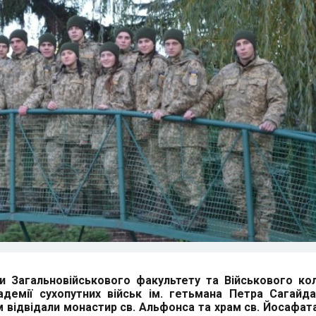
ти Загальновійськового факультету та Військового к
адемії сухопутних військ ім. гетьмана Петра Сагайд
 відвідали монастир св. Альфонса та храм св. Йосафат