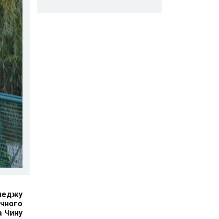
оледжу
ачного
а Чину