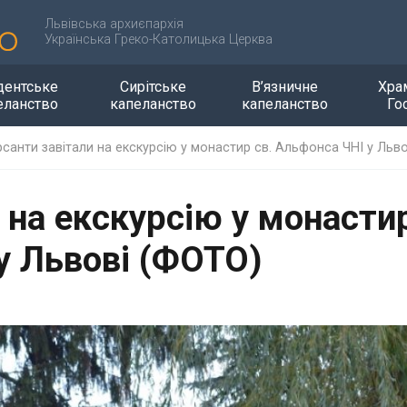
Львівська архиєпархія
Українська Греко-Католицька Церква
дентське
Сирітське
В’язничне
Хра
еланство
капеланство
капеланство
Го
рсанти завітали на екскурсію у монастир св. Альфонса ЧНІ у Льв
 на екскурсію у монасти
у Львові (ФОТО)