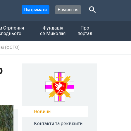
Підтримати
Намірення
м Стрітення
Фундація
Про
споднього
св.Миколая
портал
ові (ФОТО)
р
Новини
Контакти та реквізити