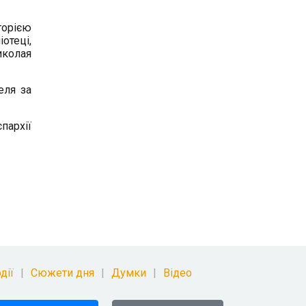
торією
отеці,
иколая
еля за
пархії
дії
Сюжети дня
Думки
Відео