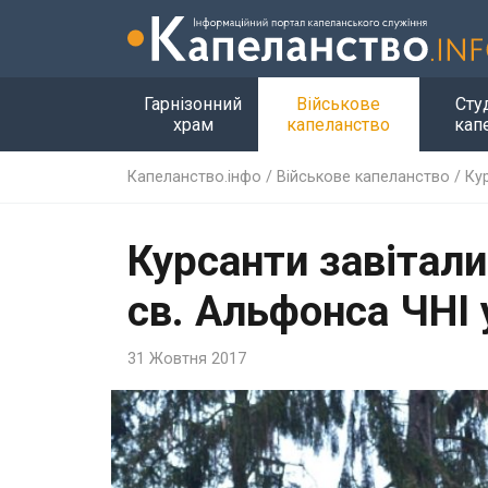
Гарнізонний
Військове
Сту
храм
капеланство
кап
Капеланство.інфо
/
Військове капеланство
/
Ку
Курсанти завітали
св. Альфонса ЧНІ 
31 Жовтня 2017