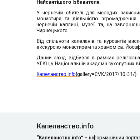
Найсвятішого Ізбавителя.
У чернечій обителі для молодих захисник
монастиря та діяльністю згромадження. 
чернечій каплиці, музеї, та, на заверш
Чарнецького.
Від спільноти капеланів та курсантів ви
екскурсію монастирем та храмом св. Йосаф
Даний захід відбувся в рамках релігієзна
УГКЦ у Національній академії сухопутних ві
{gallery=CVK/2017/10-31/}
Капеланство.info
Капеланство.info
“Капеланство.info”
– інформаційний порта