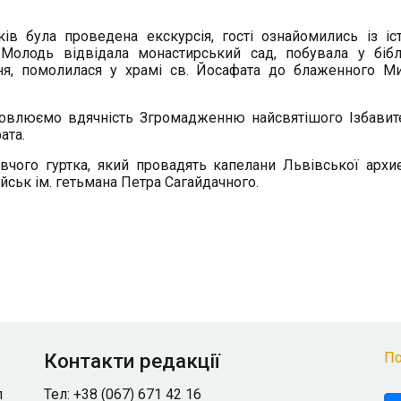
ів була проведена екскурсія, гості ознайомились із іс
Молодь відвідала монастирський сад, побувала у біблі
ення, помолилася у храмі св. Йосафата до блаженного М
словлюємо вдячність Згромадженню найсвятішого Ізбавит
ата.
вчого гуртка, який провадять капелани Львівської архиє
йськ ім. гетьмана Петра Сагайдачного.
Контакти редакції
По
л
Тел: +38 (067) 671 42 16