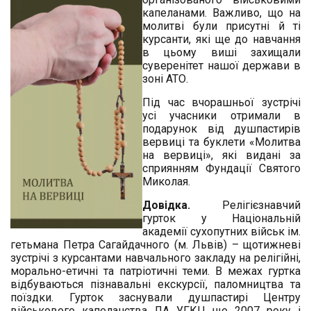
капеланами. Важливо, що на
молитві були присутні й ті
курсанти, які ще до навчання
в цьому виші захищали
суверенітет нашої держави в
зоні АТО.
Під час вчорашньої зустрічі
усі учасники отримали в
подарунок від душпастирів
вервиці та буклети «Молитва
на вервиці», які видані за
сприянням Фундації Святого
Миколая.
Довідка.
Релігієзнавчий
гурток у Національній
академії сухопутних військ ім.
гетьмана Петра Сагайдачного (м. Львів) – щотижневі
зустрічі з курсантами навчального закладу на релігійні,
морально-етичні та патріотичні теми. В межах гуртка
відбуваються пізнавальні екскурсії, паломництва та
поїздки. Гурток заснували душпастирі Центру
військового капеланства ЛА УГКЦ ще 2007 року і