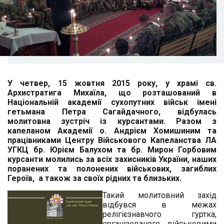
У четвер, 15 жовтня 2015 року, у храмі св.
Архистратига Михаїла, що розташований в
Національній академії сухопутних військ імені
гетьмана Петра Сагайдачного, відбулась
молитовна зустріч із курсантами. Разом з
капеланом Академії о. Андрієм Хомишиним та
працівниками Центру Військового Капеланства ЛА
УГКЦ бр. Юрієм Балухом та бр. Мирон Горбовим
курсанти молились за всіх захисників України, наших
поранених та полонених військових, загиблих
Героїв, а також за своїх рідних та близьких.
Такий молитовний захід
відбувся в межах
релігієзнавчого гуртка,
організованого військовими