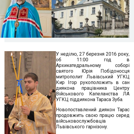
У неділю, 27 березня 2016 року,
об 11:00 год в
Архикатедральному соборі
святого Юрія Побідоносця
митрополит Львівський УГКЦ
Кир Ігор рукоположить в сан
диякона працівника Центру
Військового Капеланства ЛА
УГКЦ піддиякона Тараса Зуба.
Новопоставлений диякон Тарас
продовжить свою працю серед
військовослужбовців
Львівського гарнізону.