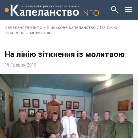
Капеланство.інфо
/
Військове капеланство
/
На лінію
зіткнення із молитвою
На лінію зіткнення із молитвою
15 Травня 2018