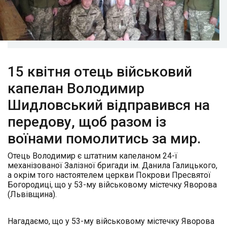
15 квітня отець військовий
капелан Володимир
Шидловський відправився на
передову, щоб разом із
воїнами помолитись за мир.
Отець Володимир є штатним капеланом 24-ї
механізованої Залізної бригади ім. Данила Галицького,
а окрім того настоятелем церкви Покрови Пресвятої
Богородиці, що у 53-му військовому містечку Яворова
(Львівщина).
Нагадаємо, що у 53-му військовому містечку Яворова