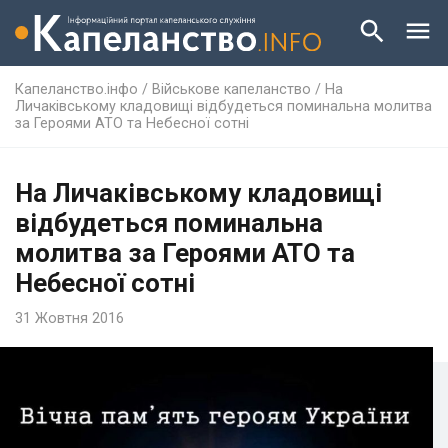
Капеланство.інфо
/
Військове капеланство
/
На
Личаківському кладовищі відбудеться поминальна молитва
за Героями АТО та Небесної сотні
На Личаківському кладовищі
відбудеться поминальна
молитва за Героями АТО та
Небесної сотні
31 Жовтня 2016