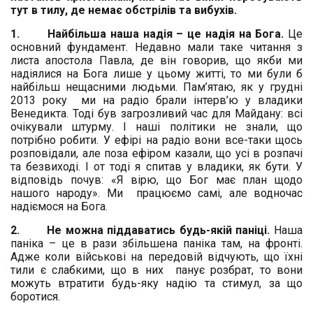
тут в тилу, де немає обстрілів та вибухів.
1.
Найбільша наша надія – це надія на Бога.
Це
основний фундамент. Недавно мали таке читання з
листа апостола Павла, де він говорив, що якби ми
надіялися на Бога лише у цьому житті, то ми були б
найбільш нещасними людьми. Пам’ятаю, як у грудні
2013 року ми на радіо брали інтерв’ю у владики
Венедикта. Тоді був загрозливий час для Майдану: всі
очікували штурму. І наші політики не знали, що
потрібно робити. У ефірі на радіо вони все-таки щось
розповідали, але поза ефіром казали, що усі в розпачі
та безвиході. І от тоді я спитав у владики, як бути. У
відповідь почув: «Я вірю, що Бог має план щодо
нашого народу». Ми працюємо самі, але водночас
надіємося на Бога.
2.
Не можна піддаватись будь-якій паніці.
Наша
паніка – це в рази збільшена паніка там, на фронті.
Адже коли військові на передовій відчують, що їхні
тили є слабкими, що в них панує розбрат, то вони
можуть втратити будь-яку надію та стимул, за що
боротися.