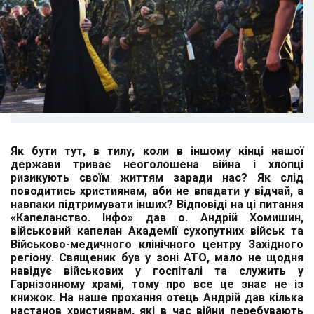
Як бути тут, в тилу, коли в іншому кінці нашої
держави триває неоголошена війна і хлопці
ризикують своїм життям заради нас? Як слід
поводитись християнам, аби не впадати у відчай, а
навпаки підтримувати інших? Відповіді на ці питання
«Капеланство. Інфо» дав о. Андрій Хомишин,
військовий капелан Академії сухопутних військ та
Військово-медичного клінічного центру Західного
регіону. Священик був у зоні АТО, мало не щодня
навідує військових у госпіталі та служить у
Гарнізонному храмі, тому про все це знає не із
книжок. На наше прохання отець Андрій дав кілька
настанов християнам, які в час війни перебувають