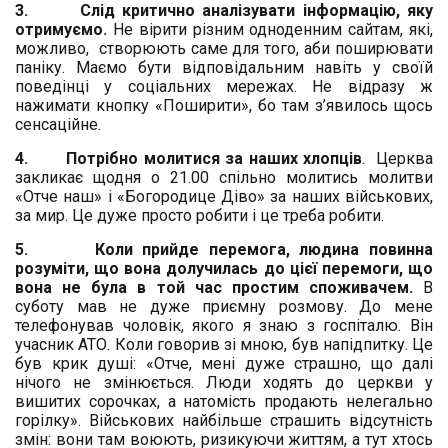
3.
Слід критично аналізувати інформацію, яку
отримуємо
.
Не вірити різним одноденним сайтам, які,
можливо, створюють саме для того, аби поширювати
паніку. Маємо бути відповідальним навіть у своїй
поведінці у соціальних мережах. Не відразу ж
нажимати кнопку «Поширити», бо там з’явилось щось
сенсаційне.
4.
Потрібно молитися за наших хлопців
.
Церква
закликає щодня о 21.00 спільно молитись молитви
«Отче наш» і «Богородице Діво» за наших військових,
за мир. Це дуже просто робити і це треба робити.
5.
Коли прийде перемога, людина повинна
розуміти, що вона долучилась до цієї перемоги, що
вона не була в той час простим споживачем.
В
суботу мав не дуже приємну розмову. До мене
телефонував чоловік, якого я знаю з госпіталю. Він
учасник АТО. Коли говорив зі мною, був напідпитку. Це
був крик душі: «Отче, мені дуже страшно, що далі
нічого не змінюється. Люди ходять до церкви у
вишитих сорочках, а натомість продають нелегально
горілку». Військових найбільше страшить відсутність
змін: вони там воюють, ризикуючи життям, а тут хтось