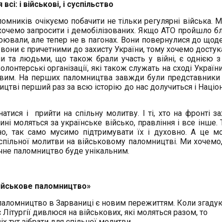
сі: і військові, і суспільство
ломників очікуємо побачити не тільки регулярні війська. 
у хочемо запросити і демобілізованих. Якщо АТО пройшло б
 воювали, але тепер не в пагонах. Вони повернулися до щод
, вони є причетними до захисту України, тому хочемо достук
ми та людьми, що також брали участь у війні, є однією 
олонтерські організації, які також служать на сході Україн
овим. На перших паломництва завжди були представники
ицтві перший раз за всю історію до нас долучиться і Націо
атися і прийти на спільну молитву. І ті, хто на фронті з
ині моляться за українське військо, правління і все інше. Т
но, так само мусимо підтримувати їх і духовно. А це 
с спільної молитви на військовому паломництві. Ми хочемо
річне паломництво буде унікальним.
військове паломництво»
паломництво в Зарваниці є новим пережиттям. Коли згадую
с Літургії дивлюся на військових, які моляться разом, то
х тут зібрати для спільної молитви.