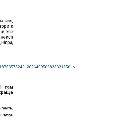
атися,
тори є
би все
нексії
ніпра,
і там
йкраще
ігають,
величує