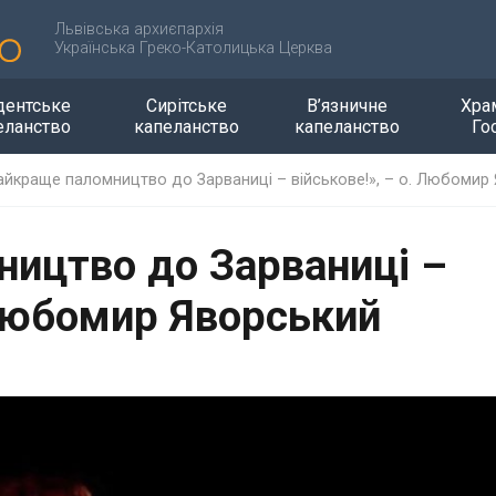
Львівська архиєпархія
Українська Греко-Католицька Церква
дентське
Сирітське
В’язничне
Хра
еланство
капеланство
капеланство
Го
айкраще паломництво до Зарваниці – військове!», – о. Любомир
ицтво до Зарваниці –
 Любомир Яворський