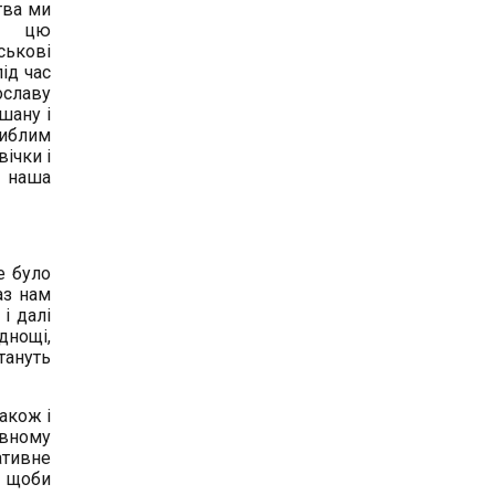
тва ми
ти цю
ськові
ід час
ославу
шану і
гиблим
вічки і
я наша
е було
аз нам
і далі
днощі,
тануть
також і
ивному
ативне
, щоби