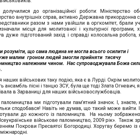
військовиків.
долучилися до організаційної роботи: Міністерство об
істерство внутрішніх справ, активно Державна прикордонна 
представники разом з нами увійшли в оргкомітет, брали уч
изначали місця для молитовної і культурної програми, х
ув дуже підготований захід і справді колосальна робота, 
 розуміти, що сама людина не могла всього осилити і
дуже малим гроном людей змогли прийняти тисячу
ломництво належним чином. Нас супроводжувала Божа сила 
и».
я наших військових таку подію, яка є в Лурді. Окрім молит
ть ансамбль пісні і танцю ЗСУ, була ще тоді Злата Огневич, 
співала в Зарваниці для наших військовослужбовців.
аломництва ми підготували пам’ятний значок. І, знаєте, 
льки сподобався! Навіть не думав, що такий може вийти. І
 готували до кожного із паломництв. На ньому зображено
Всеукраїнське військове паломництво, 2009 рік». Також з
женням Покрови Пресвятої Богородиці. Хоругву беремо із
 міжнародні.