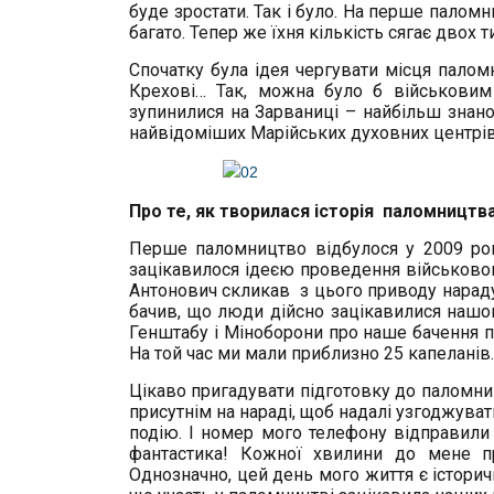
буде зростати. Так і було. На перше палом
багато. Тепер же їхня кількість сягає двох т
Спочатку була ідея чергувати місця палом
Крехові… Так, можна було б військовим
зупинилися на Зарваниці – найбільш знан
найвідоміших Марійських духовних центрів 
Про те, як творилася історія паломництв
Перше паломництво відбулося у 2009 році
зацікавилося ідеєю проведення військово
Антонович скликав з цього приводу нараду,
бачив, що люди дійсно зацікавилися нашою
Генштабу і Міноборони про наше бачення п
На той час ми мали приблизно 25 капеланів
Цікаво пригадувати підготовку до паломни
присутнім на нараді, щоб надалі узгоджува
подію. І номер мого телефону відправили т
фантастика! Кожної хвилини до мене пр
Однозначно, цей день мого життя є історичн