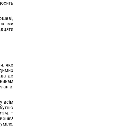
досить
ошеві,
е ж ми
адцяти
и, яке
одимир
да, де
вникам
ланів.
у всім
йбутню
тім, –
венів!
уміло,