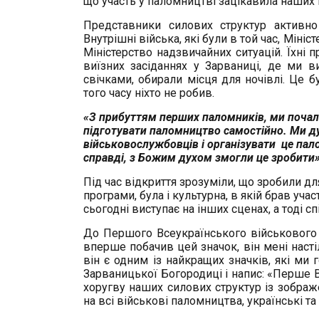
що участь у паломництві зацікавила наших 
Представники силових структур активно 
Внутрішні війська, які були в той час, Мін
Міністерство надзвичайних ситуацій. Їхні 
виїзних засіданнях у Зарваниці, де ми в
свічками, обирали місця для ночівлі. Це б
того часу ніхто не робив.
«З прибуттям перших паломників, ми почали
підготувати паломництво самостійно. Ми 
військовослужбовців і організувати це па
справді, з Божим духом змогли це зробит
Під час відкриття зрозуміли, що зробили дл
програми, була і культурна, в якій брав учас
сьогодні виступає на інших сценах, а тоді 
До Першого Всеукраїнського військового п
вперше побачив цей значок, він мені насті
він є одним із найкращих значків, які ми
Зарваницької Богородиці і напис: «Перше 
хоругву наших силових структур із зобра
на всі військові паломництва, українські та