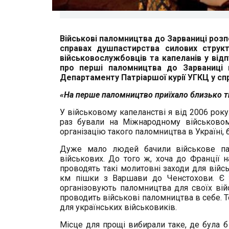
Військові паломництва до Зарваниці розпо
справах душпастирства силових структ
військовослужбовців та капеланів у від
про перші паломництва до Зарваниці 
Департаменту Патріаршої курії УГКЦ у сп
«На перше паломництво приїхало близько ти
У військовому капеланстві я від 2006 року
раз бували на Міжнародному військовом
організацію такого паломництва в Україні,
Дуже мало людей бачили військове па
військових. До того ж, хоча до Франції н
проводять такі молитовні заходи для війс
км пішки з Варшави до Ченстохови. Є т
організовують паломництва для своїх війс
проводить військові паломництва в себе. То
для українських військовиків.
Місце для прощі вибирали таке, де була б