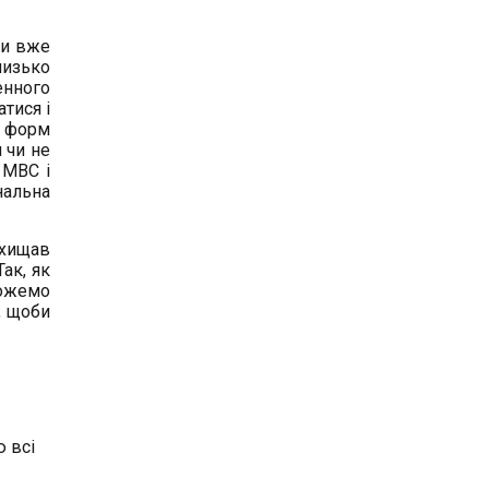
Ми вже
лизько
енного
атися і
з форм
и чи не
 МВС і
нальна
ахищав
ак, як
можемо
, щоби
 всі