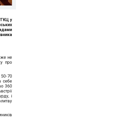
УГКЦ у
нських
гадами
вника
вже не
ку про
50-70
в себе
во 360
встрії
рду, і
олитву
мників