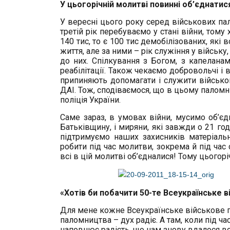
У цьогорічній молитві повинні об’єднатися в
У вересні цього року серед військових па
третій рік перебуваємо у стані війни, том
140 тис, то є 100 тис демобілізованих, які
життя, але за ними – рік служіння у війську
до них. Спілкування з Богом, з капелана
реабілітації. Також чекаємо добровольчі і в
припиняють допомагати і служити військ
ДАІ. Тож, сподіваємося, що в цьому паломн
поліція України.
Саме зараз, в умовах війни, мусимо об’єдн
Батьківщину, і миряни, які завжди о 21 год
підтримуємо наших захисників матеріаль
робити під час молитви, зокрема й під ча
всі в цій молитві об’єдналися! Тому цього
«Хотів би побачити 50-те Всеукраїнське 
Для мене кожне Всеукраїнське військове 
паломництва – дух радіє. А там, коли під ча
наповнює радість, що нам знову вдалося всі