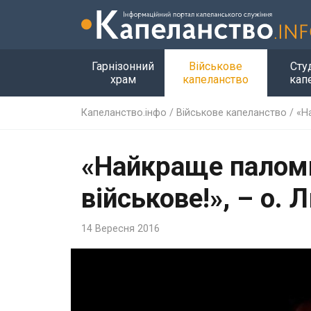
Гарнізонний
Військове
Сту
храм
капеланство
кап
Капеланство.інфо
/
Військове капеланство
/
«Н
«Найкраще паломн
військове!», – о.
14 Вересня 2016