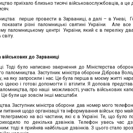
ництво приїхало близько тисячі військовослужбовців, а це 
исяч.
ництва: перше провести в Зарваниці, а далі – в Уневі, Г
 показати різні паломницькі святині України. Але вс
ому паломницькому центрі України, який є в переліку дв
світу.
а військових до Зарваниці
. Тоді було написано звернення до Міністерства оборон
го паломництва. Заступник міністра оборони Діброва Вол
 на яку запросили і нас. Це була перша в моєму житті нара
 ідеєю і готові допомогти її втілити. Я доповів предста
аломництва, про наші можливості, участь військових капе
. Це були ще зовсім інші масштаби.
цтва. Заступник міністра оборони дав номер мого телефон
ти питання щодо організації та інформування військ про ма
елеграмою на всі частини, які є в Україні. Те, що було по
иходило по декілька дзвінків. Телефон увесь час дз
им: тоді я прийняв найбільше дзвінків. З цього стало зроз