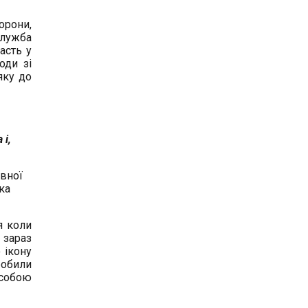
орони,
служба
асть у
оди зі
яку до
і,
овної
яка
я коли
 зараз
 ікону
робили
 собою