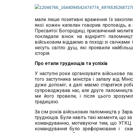
мали лише позитивні враження. Із захоплен
якої кожен капелан говорив проповідь, а 
Пресвятої Богородиці, присвячений молитв
покладали вінок на відкритті паломницт
військовим віддаємо в поході зі свічками: т
несуть світло душ, які проявили найбіль
історія.
Про етапи труднощів та успіхів
У наступні роки організувати військове п
того заступника міністра і запалу від Мі
дуже допоміг, а далі маємо старатися роби
супроводжував нас, але друге паломництво
ми його провели, і після цього зрозумі
традицією.
За сім років військових паломництв у Зарван
труднощів. Були навіть такі моменти, що з
командуванню, мотивуючи тим, що УГКЦ є
командування було зреформоване і скасо