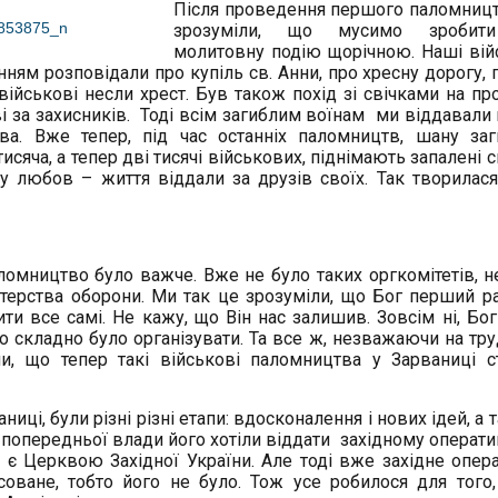
Після проведення першого паломниц
зрозуміли, що мусимо зроби
молитовну подію щорічною. Наші вій
ням розповідали про купіль св. Анни, про хресну дорогу, п
військові несли хрест. Був також похід зі свічками на пр
і за захисників. Тоді всім загиблим воїнам ми віддавали 
ва. Вже тепер, під час останніх паломництв, шану за
исяча, а тепер дві тисячі військових, піднімають запалені с
шу любов – життя віддали за друзів своїх. Так творилас
аломництво було важче. Вже не було таких оргкомітетів, н
ністерства оборони. Ми так це зрозуміли, що Бог перший р
ти все самі. Не кажу, що Він нас залишив. Зовсім ні, Бог 
 складно було організувати. Та все ж, незважаючи на тру
ли, що тепер такі військові паломництва у Зарваниці с
иці, були різні різні етапи: вдосконалення і нових ідей, а 
а попередньої влади його хотіли віддати західному операт
 Церквою Західної України. Але тоді вже західне опер
ване, тобто його не було. Тож усе робилося для того