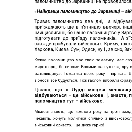
паломництво до Зарваниці не проводилося. 
«Найкраще паломництво до Зарваниці – вій
Триває паломництво два дні, а відбуваєт
приїжджають ще в п’ятницю ввечері, інші 
найщасливіші, бо наше паломництво у Зарв
підготувати до приїзду паломників. А з’
завжди прибували військові з Криму, також
Харкова, Києва, Сум, Одеси, ну і , звісно, За
Кожне паломництво має свою тематику, має сво
миротворці, бо синами Божими назвуться», друге
Батьківщину». Тематика цього року – вірність. Вір
вірності все будується. Тож гаслом вибрали фраз
Цікаво, що в Лурді місцеві мешканц
відбуваються – це військове. І, знаєте
паломництво тут – військове.
Місцеві знають, що кожного року на треті вихід
чекають, хочуть молитися спільно з військовосл
військовий оркестр. І це дуже гарно!