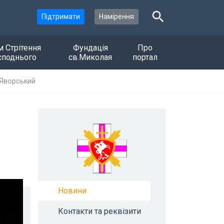
Підтримати
Намірення
м Стрітення
Фундація
Про
споднього
св.Миколая
портал
 Яворський
Новини
Контакти та реквізити