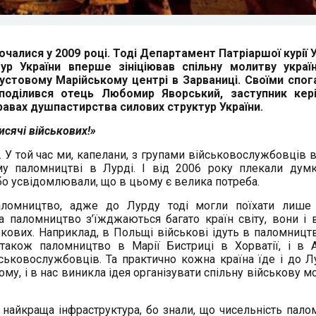
чалися у 2009 році. Тоді Департамент Патріаршої курії 
ур України вперше зініціював спільну молитву украї
пустовому Марійському центрі в Зарваниці. Своїми спо
поділився отець Любомир Яворський, заступник кері
равах душпастирства силових структур України.
сячі військових!»
. У той час ми, капелани, з групами військовослужбовців 
у паломництві в Лурді. І від 2006 року плекали дум
 бо усвідомлювали, що в цьому є велика потреба.
ломництво, адже до Лурду тоді могли поїхати лише 
а паломництво з’їжджаються багато країн світу, вони і 
ькових. Наприклад, в Польщі військові ідуть в паломницт
акож паломництво в Марії Бистриці в Хорватії, і в А
ьковослужбовців. Та практично кожна країна їде і до Лу
му, і в нас виникла ідея організувати спільну військову м
 найкраща інфраструктура, бо знали, що чисельність пало