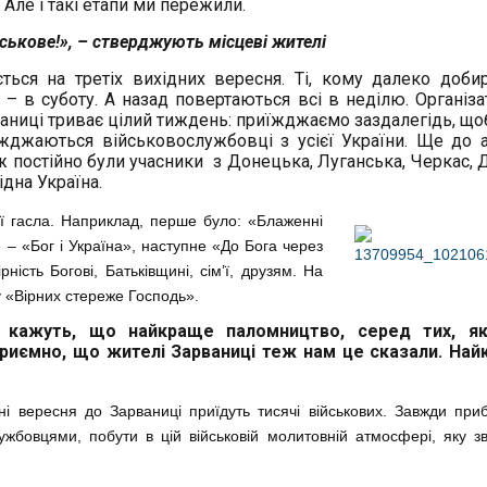
Але і такі етапи ми пережили.
ськове!», – стверджують місцеві жителі
ься на третіх вихідних вересня. Ті, кому далеко добир
– в суботу. А назад повертаються всі в неділю. Організа
аниці триває цілий тиждень: приїжджаємо заздалегідь, що
їжджаються військовослужбовці з усієї України. Ще до а
 постійно були учасники з Донецька, Луганська, Черкас, Д
хідна Україна.
ї гасла. Наприклад, перше було: «Блаженні
 – «Бог і Україна», наступне «До Бога через
ність Богові, Батьківщині, сім’ї, друзям. На
у «Вірних стереже Господь».
і кажуть, що найкраще паломництво, серед тих, як
, приємно, що жителі Зарваниці теж нам це сказали. На
ні вересня до Зарваниці приїдуть тисячі військових. Завжди приб
ужбовцями, побути в цій військовій молитовній атмосфері, яку з