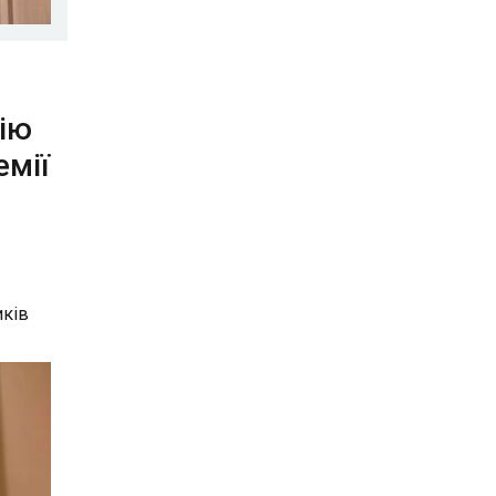
ію
емії
иків