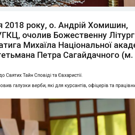
я 2018 року, о. Андрій Хомишин,
УГКЦ, очолив Божественну Літург
атига Михаїла Національної акад
 гетьмана Петра Сагайдачного (м.
о Святих Тайн Сповіді та Євхаристії.
ив галузки верби, які для курсантів, офіцерів та працівн