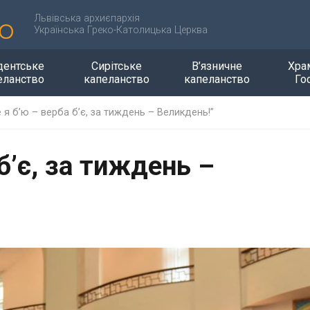
Львівська архиєпархія
Українська Греко-Католицька Церква
дентське
Сирітське
В’язничне
Хра
еланство
капеланство
капеланство
Го
е я б’ю – верба б’є, за тиждень – Великдень!”
б’є, за тиждень –