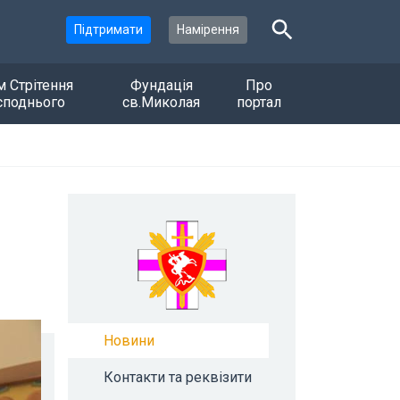
Підтримати
Намірення
м Стрітення
Фундація
Про
споднього
св.Миколая
портал
Новини
Контакти та реквізити