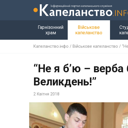
Гарнізонний
Військове
Сту
храм
капеланство
кап
Капеланство.інфо
/
Військове капеланство
/
“Н
“Не я б’ю – верба 
Великдень!”
2 Квітня 2018