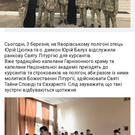
Сьогодні, 3 березня, на Яворівському полігоні отець
Юрій Цюпка та о. диякон Юрій Балух відслужили
ранкову Святу Літургію для курсантів.
Вже традиційно капелани Гарнізонного храму та
капелани Національної академії приїздять до
курсантів та строковиків на полігон, аби разом із ними
молитися Божественні Літургії, здійснювати Святі
Тайни Сповіді та Євхаристії. Слід зауважити, що такі
зустрічі відбуваються щотижня.