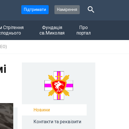
Підтримати
Намірення
м Стрітення
Фундація
Про
споднього
св.Миколая
портал
ДЕО)
мі
Новини
Контакти та реквізити