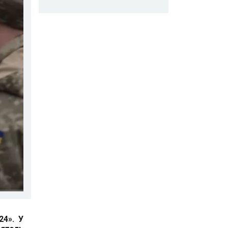
4». У