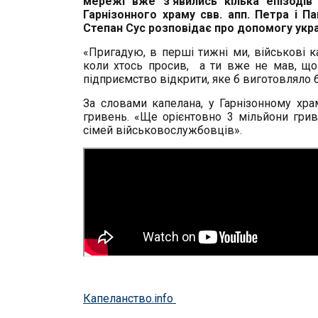
мережі вже з’явились кілька епізодів
Гарнізонного храму свв. апп. Петра і 
Степан Сус розповідає про допомогу укр
«
Пригадую, в перші тижні ми, військові к
коли хтось просив, а ти вже не мав, що
підприємство відкрити, яке б виготовляло 
За словами капелана, у Гарнізонному хра
гривень. «Ще орієнтовно 3 мільйони гри
сімей
військовослужбовців».
Капеланство.info