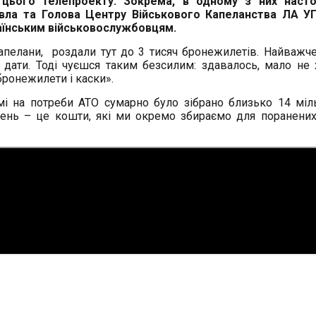
 цього телепроекту. Зокрема, в одному з них наст
Павла та Голова Центру Військового Капеланства ЛА У
аїнським військовослужбовцям.
апелани, роздали тут до 3 тисяч бронежилетів. Найважче
 дати. Тоді чуєшся таким безсилим: здавалось, мало не
бронежилети і каски».
мі на потреби АТО сумарно було зібрано близько 14 міл
вень – це кошти, які ми окремо збираємо для поранених