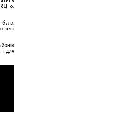
оятель
ГКЦ о.
 було,
 хочеш
ьйонів
 і для