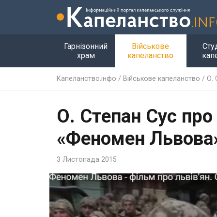
Гарнізонний
Військове
Сту
храм
капеланство
кап
Капеланство.інфо
/
Військове капеланство
/
О.
О. Степан Сус про
«Феномен Львова»
3 Листопада 2015