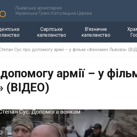
Львівська архиєпархія
Українська Греко-Католицька Церква
дентське
Сирітське
В’язничне
Хра
еланство
капеланство
капеланство
Го
 Степан Сус про допомогу армії – у фільмі «Феномен Львова» (ВІ
 допомогу армії – у філь
 (ВІДЕО)