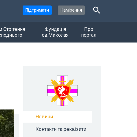
Підтримати
Намірення
м Стрітення
Фундація
Про
споднього
св.Миколая
портал
Новини
Контакти та реквізити