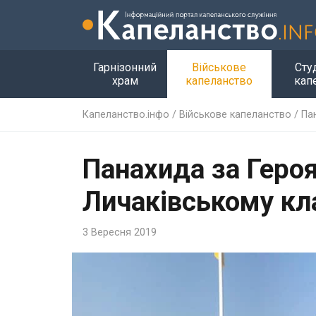
Гарнізонний
Військове
Сту
храм
капеланство
кап
Капеланство.інфо
/
Військове капеланство
/
Па
Панахида за Героя
Личаківському к
3 Вересня 2019