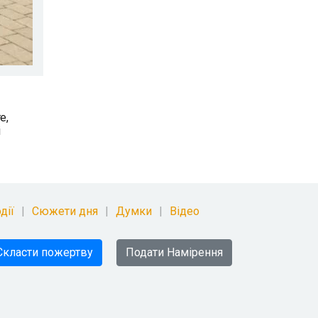
е,
і
дії
Сюжети дня
Думки
Відео
Скласти пожертву
Подати Намірення