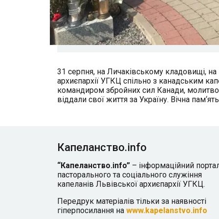
31 серпня, на Личаківському кладовищі, на
архиєпархії УГКЦ спільно з канадським ка
командиром збройних сил Канади, молитво
віддали свої життя за Україну. Вічна пам‘ят
Капеланство.info
“Капеланство.info”
– інформаційний порта
пасторального та соціального служіння
капеланів Львівської архиєпархії УГКЦ.
Передрук матеріалів тільки за наявності
гіперпосилання на
www.kapelanstvo.info