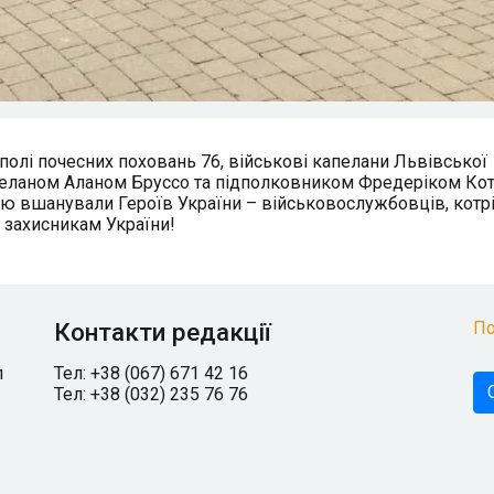
 полі почесних поховань 76, військові капелани Львівської
пеланом Аланом Бруссо та підполковником Фредеріком Кот
ю вшанували Героїв України – військовослужбовців, котр
ь захисникам України!
Контакти редакції
По
л
Тел: +38 (067) 671 42 16
Тел: +38 (032) 235 76 76