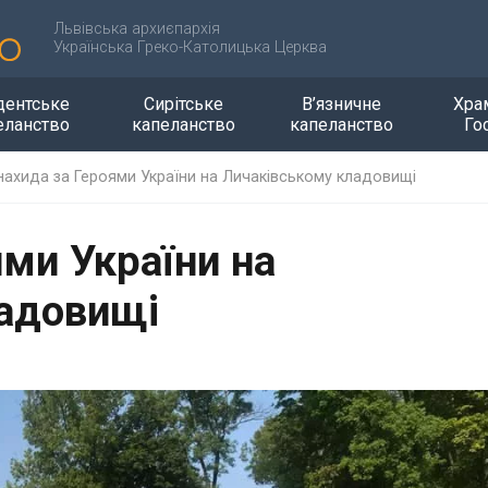
Львівська архиєпархія
Українська Греко-Католицька Церква
дентське
Сирітське
В’язничне
Хра
еланство
капеланство
капеланство
Го
нахида за Героями України на Личаківському кладовищі
ми України на
ладовищі