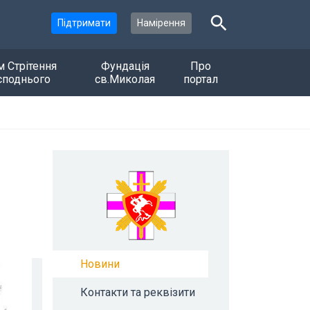
Підтримати
Намірення
м Стрітення
Фундація
Про
споднього
св.Миколая
портал
Новини
Контакти та реквізити