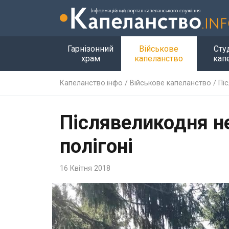
Гарнізонний
Військове
Сту
храм
капеланство
кап
Капеланство.інфо
/
Військове капеланство
/
Пі
Післявеликодня н
полігоні
16 Квітня 2018