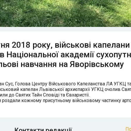
тня 2018 року, військові капелан
в Національної академії сухопут
ольові навчання на Яворівському
пан Сус, Голова Центру Військового Капеланства ЛА УГКЦ та
ійськовий капелан Львівської архиєпархії УГКЦ очолив Свя
или до Святих Тайн Сповіді та Євхаристії.
 роздали кожному присутньому військовому частинку арто
Контакти редакції
По