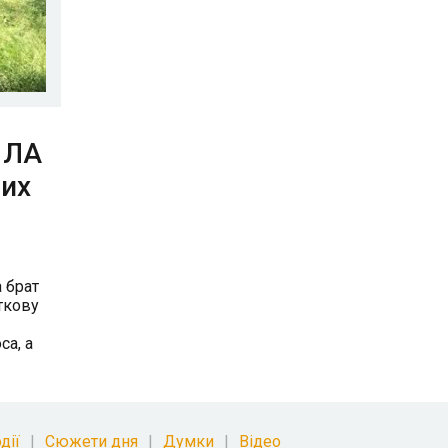
и ЛА
них
 брат
ткову
са, а
дії
Сюжети дня
Думки
Відео