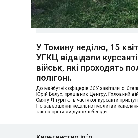
У Томину неділю, 15 кві
УГКЦ відвідали курсанті
військ, які проходять п
полігоні.
До майбутніх офіцерів ЗСУ завітали: о. Сте
Юрій Балух, працівник Центру. Головний в
Святу Літургію, в часі якої курсанти приступ
По завершенні недільної молитви капелани
також провели духовні бесіди.
Капеланство.info