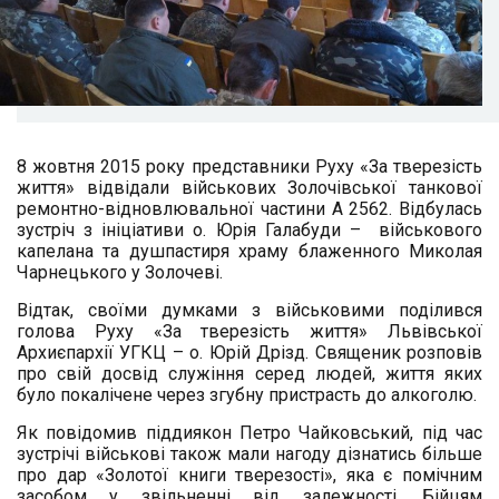
8 жовтня 2015 року представники Руху «За тверезість
життя» відвідали військових Золочівської танкової
ремонтно-відновлювальної частини А 2562. Відбулась
зустріч з ініціативи о. Юрія Галабуди – військового
капелана та душпастиря храму блаженного Миколая
Чарнецького
у Золочеві.
Відтак, своїми думками з військовими поділився
голова Руху «За тверезість життя» Львівської
Архиєпархії УГКЦ – о. Юрій Дрізд. Священик розповів
про свій досвід служіння серед людей, життя яких
було покалічене через згубну пристрасть до алкоголю.
Як повідомив піддиякон Петро Чайковський, під час
зустрічі військові також мали нагоду дізнатись більше
про дар «Золотої книги тверезості», яка є помічним
засобом у звільненні від залежності. Бійцям