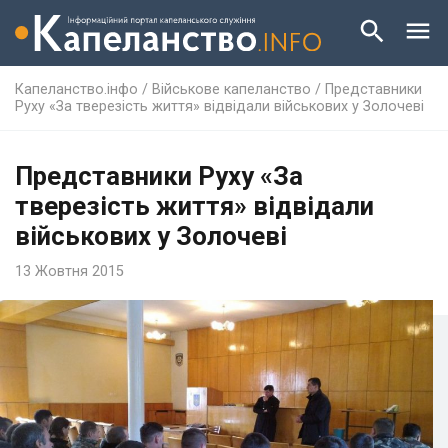
Капеланство.інфо
/
Військове капеланство
/
Представники
Руху «За тверезість життя» відвідали військових у Золочеві
Представники Руху «За
тверезість життя» відвідали
військових у Золочеві
13 Жовтня 2015