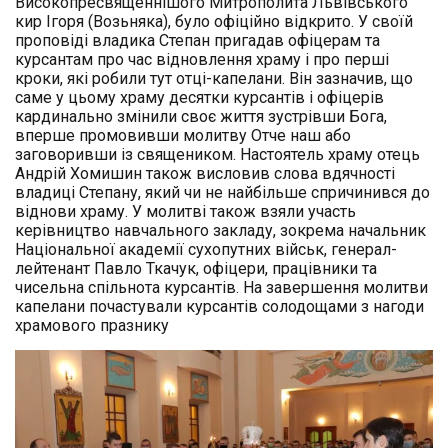
Високопресвященнішого Митрополита Львівського
кир Ігоря (Возьняка), було офіційно відкрито. У своїй
проповіді владика Степан пригадав офіцерам та
курсантам про час відновлення храму і про перші
кроки, які робили тут отці-капелани. Він зазначив, що
саме у цьому храму десятки курсантів і офіцерів
кардинально змінили своє життя зустрівши Бога,
вперше промовивши молитву Отче наш або
заговоривши із священиком. Настоятель храму отець
Андрій Хомишин також висловив слова вдячності
владиці Степану, який чи не найбільше спричинився до
віднови храму. У молитві також взяли участь
керівництво навчального закладу, зокрема начальник
Національної академії сухопутних військ, генерал-
лейтенант Павло Ткачук, офіцери, працівники та
чисельна спільнота курсантів. На завершення молитви
капелани почастували курсантів солодощами з нагоди
храмового празнику