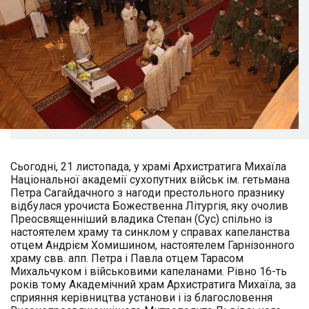
Сьогодні, 21 листопада, у храмі Архистратига Михаїла
Національної академії сухопутних військ ім. гетьмана
Петра Сагайдачного з нагоди престольного празнику
відбулася урочиста Божественна Літургія, яку очолив
Преосвященніший владика Степан (Сус) спільно із
настоятелем храму та синклом у справах капеланства
отцем Андрієм Хомишином, настоятелем Гарнізонного
храму свв. апп. Петра і Павла отцем Тарасом
Михальчуком і військовими капеланами. Рівно 16-ть
років тому Академічний храм Архистратига Михаїла, за
сприяння керівництва установи і із благословення