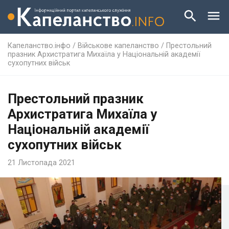
Капеланство.інфо
/
Військове капеланство
/
Престольний
празник Архистратига Михаїла у Національній академії
сухопутних військ
Престольний празник
Архистратига Михаїла у
Національній академії
сухопутних військ
21 Листопада 2021