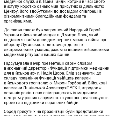
медичної служби п. Івана Гайди, котрий в часі свого
виступу коротко ознайомив присутніх із діяльністю
Центру, його здобутками до досвідом співпраці із
різноманітними благодійними фондами та
організаціями.
До слова також був запрошений Народний Герой
України військовий медик п. Дмитро Лось, який
поділився своїм досвідом перших місяців війни, про
оборону Луганського летовища, де він в
екстремальних умовах, разом із іншими військовими
медиками рятували наших воїнів.
Підсумувала вечір презентації своїм словом
виконавчий директор «Фундації підтримки медицини
для військових» п. Надія Цюра. Слід зазначити, до
складу правління Фундації увійшов капелан
військового госпіталю о. Мирон Горбовий. Військові
капелани Львівської Архиєпархії УГКЦ впродовж
останніх років тісно співпрацюють із медичним
центром у різних напрямках та успішно реалізовують
проекти з підтримки поранених бійців.
Серед присутніх на презентації були представники