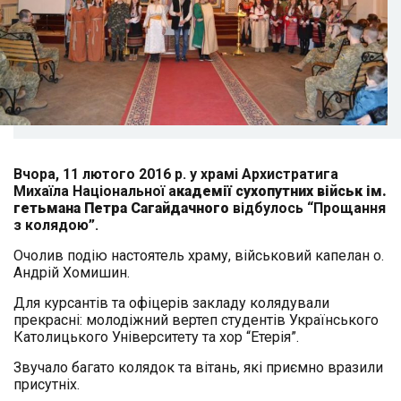
Вчора, 11 лютого 2016 р. у храмі Архистратига
Михаїла Національної а
кадемії сухопутних військ ім.
гетьмана Петра Сагайдачного
відбулось “Прощання
з колядою”.
Очолив подію настоятель храму, військовий капелан о.
Андрій Хомишин.
Для курсантів та офіцерів закладу колядували
прекрасні: молодіжний вертеп студентів Українського
Католицького Університету та хор “Етерія”.
Звучало багато колядок та вітань, які приємно вразили
присутніх.