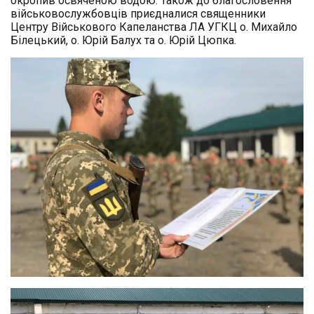
окропив освяченою водою. Також до благословення
військовослужбовців приєдналися священники
Центру Військового Капеланства ЛА УГКЦ о. Михайло
Білецький, о. Юрій Балух та о. Юрій Цюпка.