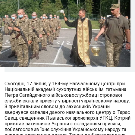
Сьогодні, 17 липня, у 184-му Навчальному центрі при
Національній академії сухопутних військ ім. гетьмана
Петра Сагайдачного військовослужбовці строкової
служби склали присягу у вірності українському народу.
З привітальним словом до захисників України
звернувся капелан даного навчального центру о. Тарас
Свищ, священник Львівської архиєпархії УГКЦ. Котрий
привітав захисників України з складанням присяги,
поблагословив їхнє служіння Українському народу та