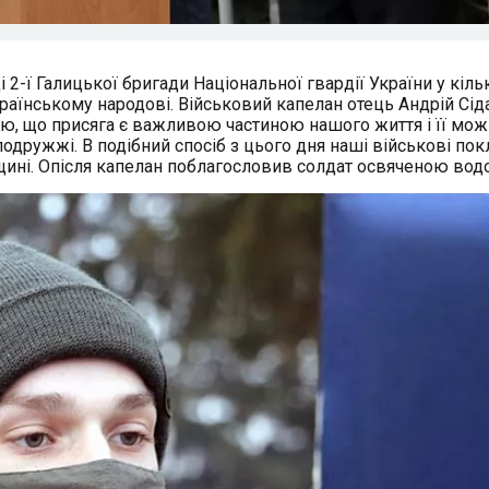
 2-ї Галицької бригади Національної гвардії України у кіль
країнському народові. Військовий капелан отець Андрій Сід
ою, що присяга є важливою частиною нашого життя і її мож
подружжі. В подібний спосіб з цього дня наші військові пок
щині. Опісля капелан поблагословив солдат освяченою вод