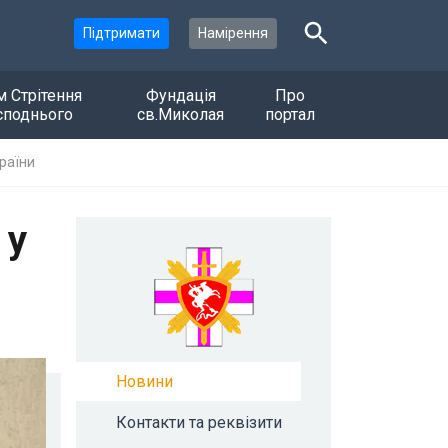
Підтримати
Намірення
м Стрітення
Фундація
Про
споднього
св.Миколая
портал
раїни
 у
Новини
Контакти та реквізити