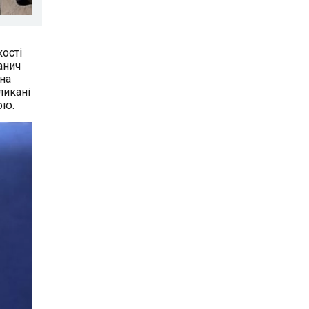
кості
анич
на
ликані
ою.