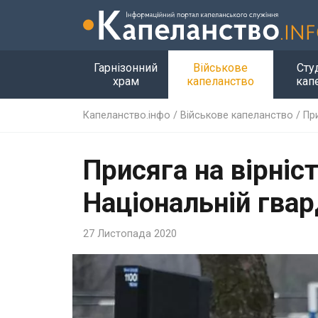
Гарнізонний
Військове
Сту
храм
капеланство
кап
Капеланство.інфо
/
Військове капеланство
/
При
Присяга на вірніс
Національній гвар
27 Листопада 2020