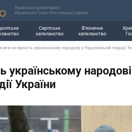
Львівська архиєпархія
Українська Греко-Католицька Церква
дентське
Сирітське
В’язничне
Хра
еланство
капеланство
капеланство
Го
сяга на вірність українському народові у Національній гвардії Ук
ть українському народові
дії України