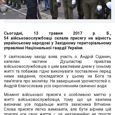
Сьогодні, 13 травня 2017 р. Б.,
54 військовослужбовці склали присягу на вірність
українському народові у
Західному територіальному
управлінні Національної гвардії України.
У святковому заході взяв участь
о. Андрій Сіданич,
капелан частини
. Душпастир привітав
військовослужбовців з цим важливим днем у їхньому
житті та побажав гідно виконувати поставленні перед
ними завдання, покладатися у цьому на Бога та
пам’ятати про молитву. На завершення урочисто
стей о.
Андрій благословив усіх окропленням свяченої води.
Момент військової присяги є особливою миттю у
житті військовослужбовця, тому що ця хвилина
визначає усе подальше життя захисника Вітчизни.
Слова присяги легко вимовити, але бути вірним цій
присязі усе своє життя – це надзвичайно не просте